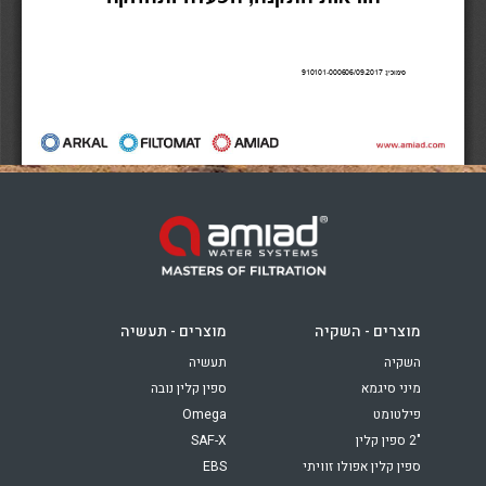
Russia
Russian
France
French
Germany
בהתבסס על מיקומך, אנו ממליצים על האתר המקומי הבא:
German
North America
- English
Israel
Hebrew
מוצרים - השקיה
מוצרים - תעשיה
China
השקיה
תעשיה
מיני סיגמא
ספין קלין נובה
Chinese
פילטומט
Omega
"2 ספין קלין
SAF-X
ספין קלין אפולו זוויתי
EBS