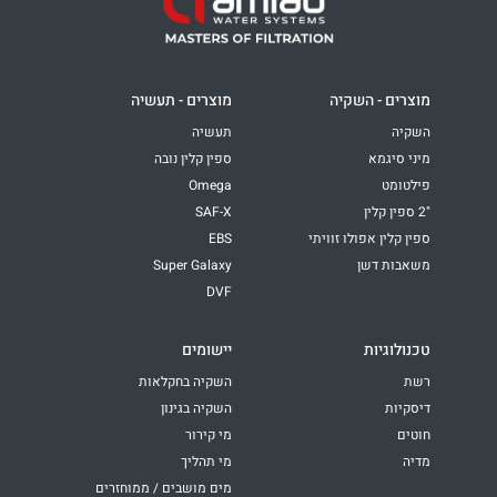
מוצרים - השקיה
מוצרים - תעשיה
השקיה
תעשיה
מיני סיגמא
ספין קלין נובה
פילטומט
Omega
"2 ספין קלין
SAF-X
ספין קלין אפולו זוויתי
EBS
משאבות דשן
Super Galaxy
DVF
טכנולוגיות
יישומים
רשת
השקיה בחקלאות
דיסקיות
השקיה בגינון
חוטים
מי קירור
מדיה
מי תהליך
מים מושבים / ממוחזרים