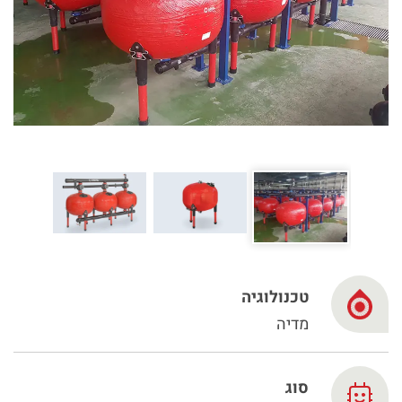
Spanish
Russia
Russian
France
French
Germany
בהתבסס על מיקומך, אנו ממליצים על האתר המקומי הבא:
German
North America
- English
Israel
טכנולוגיה
מדיה
Hebrew
China
סוג