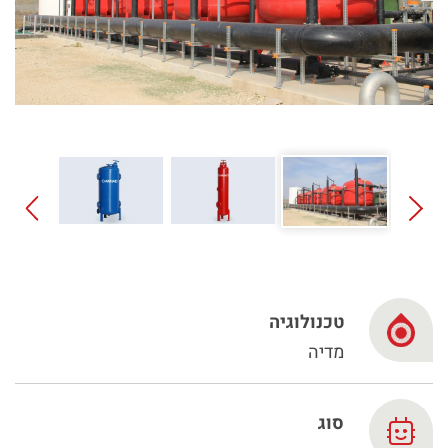
Spanish
Russia
Russian
France
French
Germany
בהתבסס על מיקומך, אנו ממליצים על האתר המקומי הבא:
German
North America
- English
Israel
טכנולוגיה
מדיה
Hebrew
China
סוג