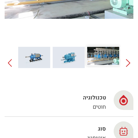
Spanish
Russia
Russian
France
French
Germany
בהתבסס על מיקומך, אנו ממליצים על האתר המקומי הבא:
German
North America
- English
טכנולוגיה
Israel
חוטים
Hebrew
China
סוג