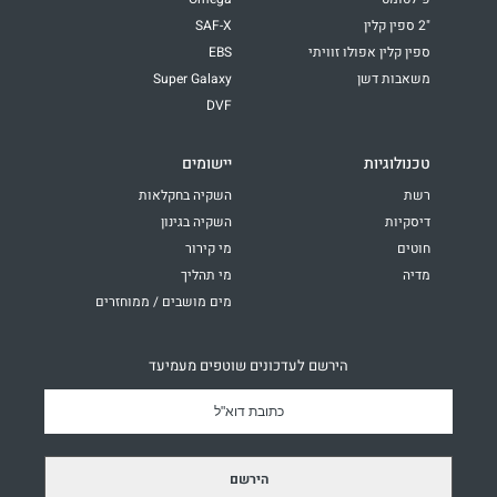
"2 ספין קלין
SAF-X
ספין קלין אפולו זוויתי
EBS
משאבות דשן
Super Galaxy
DVF
טכנולוגיות
יישומים
רשת
השקיה בחקלאות
דיסקיות
השקיה בגינון
חוטים
מי קירור
מדיה
מי תהליך
מים מושבים / ממוחזרים
הירשם לעדכונים שוטפים מעמיעד