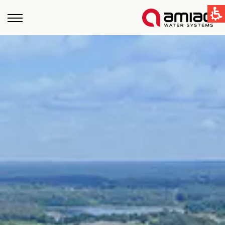
קישורים מהירים
תחום ההשקיה
תחום התעשיה
טכנולוגיות הסינון בעמיעד
Global
English
United States
English
Australia
English
Spain & LATAM