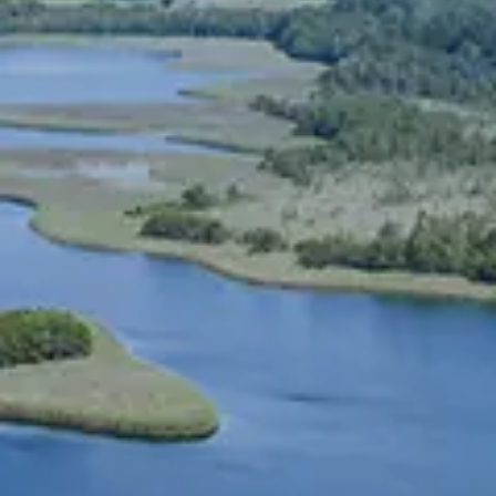
Spanish
Russia
Russian
France
French
Germany
בהתבסס על מיקומך, אנו ממליצים על האתר המקומי הבא:
German
North America
- English
Israel
Hebrew
China