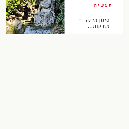
תעשיה
סינון מי נהר –
מזרקות...
קרא עוד
…
הבא
8
3
2
1