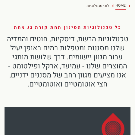
HOME
לובי טכנולוגיות
Spanish
Russia
כל טכנולוגיות הסינון תחת קורת גג אחת
Russian
טכנולוגיות הרשת, דיסקיות, חוטים והמדיה
France
שלנו מסננות ומטפלות במים באופן יעיל
עבור מגוון יישומים. דרך שלושת מותגי
French
המוצרים שלנו - עמיעד, ארקל ופילטומט -
Germany
אנו מציעים מגוון רחב של מסננים ידניים,
חצי אוטומטיים ואוטומטיים.
בהתבסס על מיקומך, אנו ממליצים על האתר המקומי הבא:
German
North America
- English
Israel
Hebrew
China