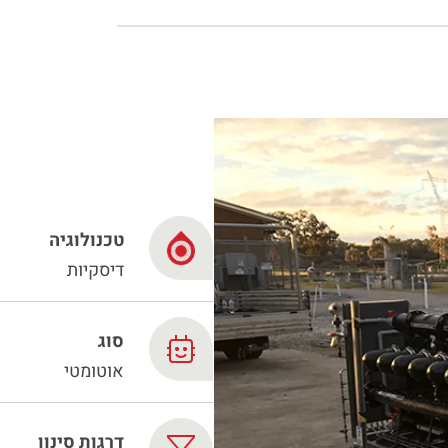
French
China
Chinese
טכנולוגיה
דיסקיות
N
סוג
אוטומטי
דרגות סינון