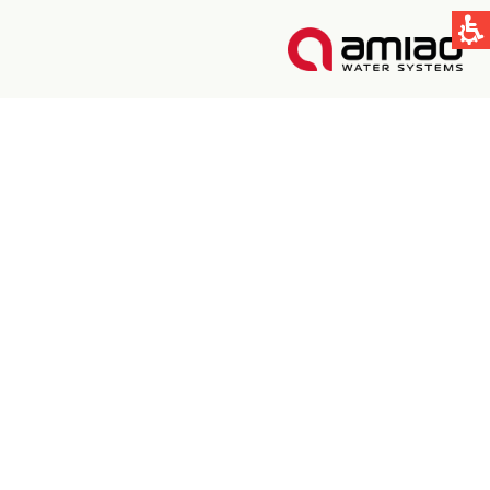
קישורים מהירים
תחום ההשקיה
תחום התעשיה
טכנולוגיות הסינון בעמיעד
Global
English
Spain & LATAM