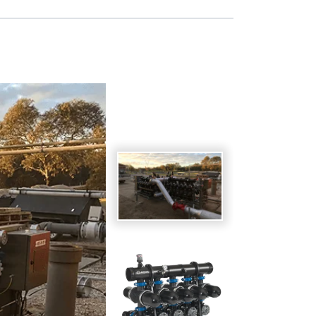
Spanish
Germany
German
lish