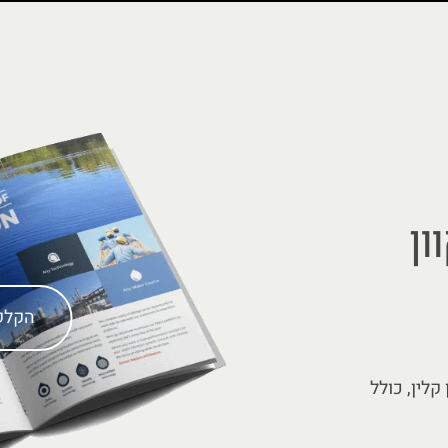
ון
הקלק
קטלוג למידע על "3 ספין קלין, כולל