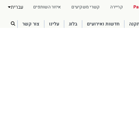
עברית
Pa
קריירה
קשרי משקיעים
איזור השותפים
תקנה
חדשות ואירועים
בלוג
עלינו
צור קשר
Australia
English
France