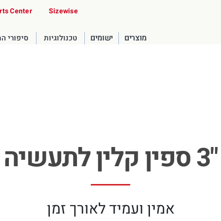
rts Center
Sizewise
מוצרים
ישומים
טכנולוגיות
סיפורי ה
"3 ספין קלין לתעשיה
United States
English
אמין ועמיד לאורך זמן
Russia