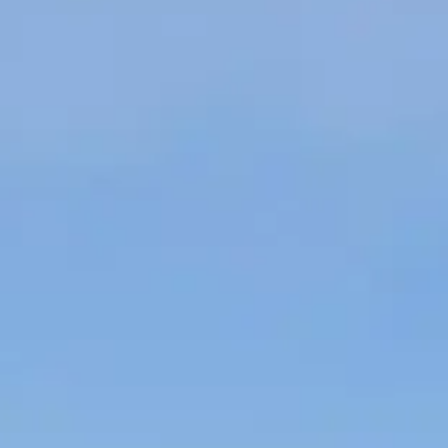
French
China
Chinese
N