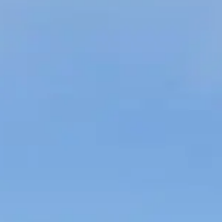
Spanish
Germany
German
lish