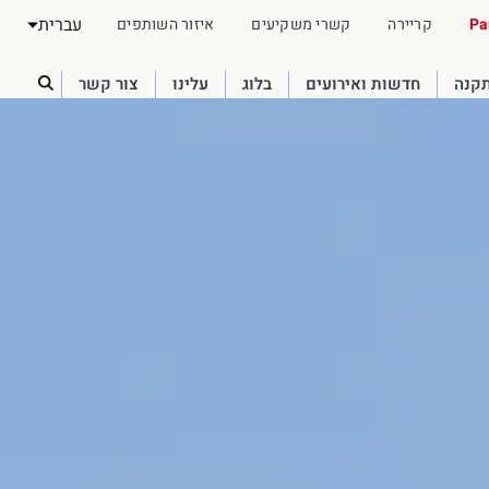
עברית
Pa
קריירה
קשרי משקיעים
איזור השותפים
תקנה
חדשות ואירועים
בלוג
עלינו
צור קשר
Australia
English
France