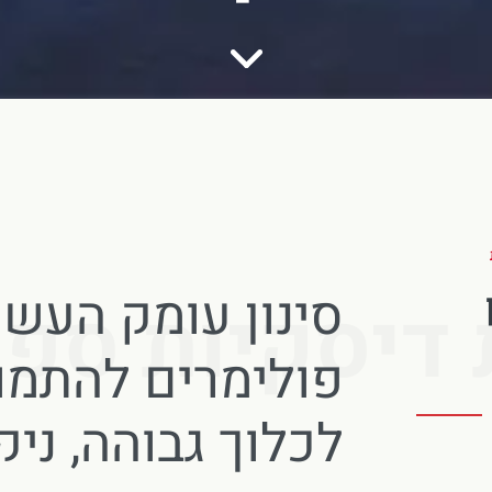
סינון עומק העשו
 דיסקיות ספין
פולימרים להתמו
לכלוך גבוהה, ניק