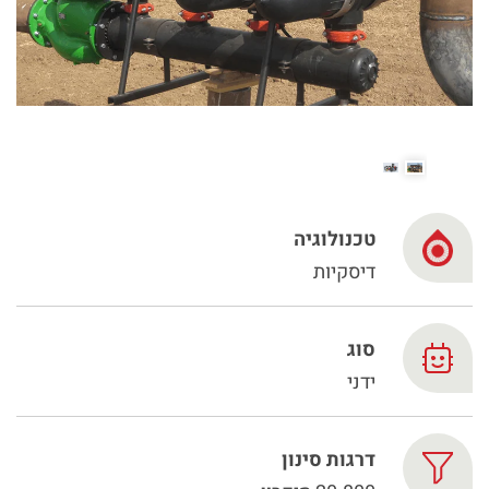
Spanish
Russia
Russian
France
French
טכנולוגיה
Germany
דיסקיות
בהתבסס על מיקומך, אנו ממליצים על האתר המקומי הבא:
German
North America
- English
Israel
סוג
ידני
Hebrew
China
דרגות סינון