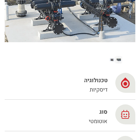
Spanish
Russia
Russian
France
French
Germany
טכנולוגיה
בהתבסס על מיקומך, אנו ממליצים על האתר המקומי הבא:
German
דיסקיות
North America
- English
Israel
סוג
Hebrew
אוטומטי
China