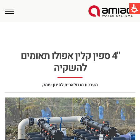
קישורים מהירים
תחום ההשקיה
תחום התעשיה
"4 ספין קלין אפולו תאומים
טכנולוגיות הסינון בעמיעד
Global
להשקיה
English
United States
מערכת מודולארית לסינון עומק
English
Australia
English
Spain & LATAM