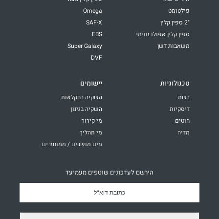
פילטומט
Omega
"2 ספין קלין
SAF-X
ספין קלין אפולו זוויתי
EBS
משאבות דשן
Super Galaxy
DVF
טכנולוגיות
יישומים
רשת
השקיה בחקלאות
דיסקיות
השקיה בגינון
חוטים
מי קירור
מדיה
מי תהליך
מים מושבים / ממוחזרים
הירשם לעדכונים שוטפים מעמיעד