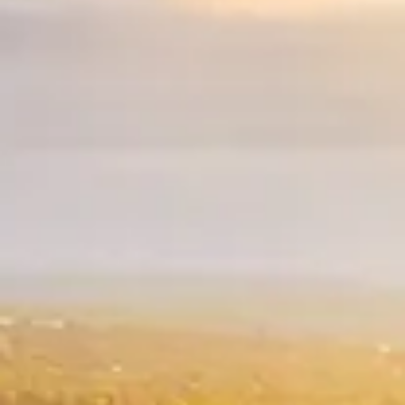
Spanish
Russia
Russian
France
French
Germany
בהתבסס על מיקומך, אנו ממליצים על האתר המקומי הבא:
German
North America
- English
Israel
Hebrew
China