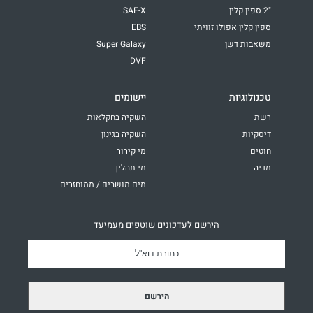
"2 ספין קלין
SAF-X
ספין קלין אפולו זוויתי
EBS
משאבות דשן
Super Galaxy
DVF
טכנולוגיות
יישומים
רשת
השקיה בחקלאות
דיסקיות
השקיה בגינון
חוטים
מי קירור
מדיה
מי תהליך
מים מושבים / ממוחזרים
הירשם לעדכונים שוטפים מעמיעד