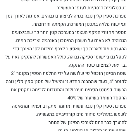
בטכנולוגיית דיסקיות לענפי התעשייה.
מערכת ספין קלין נובה בנויה לביצועים גבוהים, אמינות לאורך זמן
וגמישות מלאה בתכנון המערכת, הקמתה והרחבתה.
מספר מחזורי הניקוי העצמי במערכת קטן יותר כך שהביצועים
הגבוהים לא באים על חשבון החיסכון באנרגיה וצריכת המים.
המערכת מודולארית כך שאפשר לצרף יחידות לפי הצורך כדי
לטפל גם ביישומי ספיקה גבוהה, כולל האפשרות להתקינן זאת על
גבי זאת לצמצום שטח ההתקנה.
שטח הסינון הוכפל פי שלושה על ידי החלפת הספין מקוטר "2
לקוטר "4, בעוד שהמבנה החדשני והיעיל של מסנן ספין קלין נובה
הרשום כפטנט מפחית מערבולות והתנגדות לזרימה ומקטין את
ההפסד העומד בשיעור של 40%.
מערכת ספין קלין נובה עשויה מחומר מתקדם ועמיד ומתאימה
לשמש בתהליכי טיהור מים קורוזיביים בתעשייה.
להיערך כבר היום לצורכי הסינון של המחר.
שימושים:מי תהליך, מי קולחין, מי ים