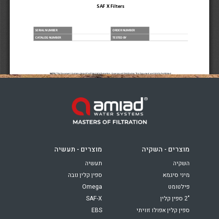
Russia
Russian
France
French
Germany
בהתבסס על מיקומך, אנו ממליצים על האתר המקומי הבא:
German
North America
- English
Israel
Hebrew
מוצרים - השקיה
מוצרים - תעשיה
China
השקיה
תעשיה
מיני סיגמא
ספין קלין נובה
Chinese
פילטומט
Omega
"2 ספין קלין
SAF-X
ספין קלין אפולו זוויתי
EBS