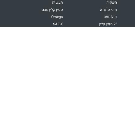
השקיה
תעשיה
מיני סיגמא
ספין קלין נובה
פילטומט
Omega
"2 ספין קלין
SAF-X
ספין קלין אפולו זוויתי
EBS
משאבות דשן
Super Galaxy
DVF
טכנולוגיות
יישומים
רשת
השקיה בחקלאות
דיסקיות
השקיה בגינון
חוטים
מי קירור
מדיה
מי תהליך
מים מושבים / ממוחזרים
הירשם לעדכונים שוטפים מעמיעד