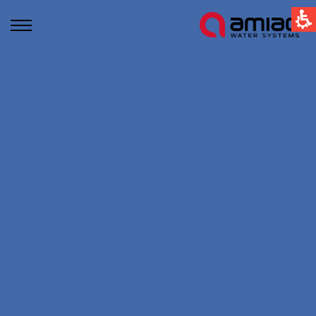
קישורים מהירים
תחום ההשקיה
Global
תחום התעשיה
English
טכנולוגיות הסינון בעמיעד
United States
English
Australia
English
Spain & LATAM
Spanish