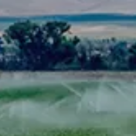
Spanish
Russia
Russian
France
French
Germany
בהתבסס על מיקומך, אנו ממליצים על האתר המקומי הבא:
German
North America
- English
Israel
Hebrew
China