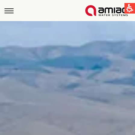
קישורים מהירים
תחום ההשקיה
תחום התעשיה
טכנולוגיות הסינון בעמיעד
Global
English
United States
English
Australia
English
Spain & LATAM