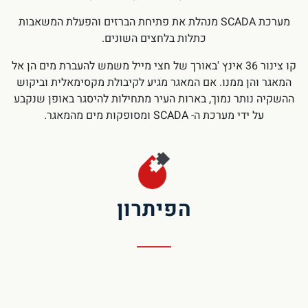
מערכת SCADA מנהלת את פתיחת הברזים והפעלת המשאבות
כתלות בלחצים השונים.
קו צינור 36 אינץ 'באורך של חצי מייל משמש להעברת מים הן אל
המאגר והן ממנו. אם המאגר מגיע לקיבולת מקסימאלית וביקוש
ההשקיה נותר נמוך, בארות העיר מתחילות להיסגר באופן שנקבע
על ידי מערכת ה- SCADA ומסופקות מים מהמאגר.
הפיתרון
מערכת סינון הכוללת 3 מסנני Mega EBS בקוטר "16 ובדרגת
סינון של 80 מיקרון מותקנים בבית המשאבות ומעבירים ספיקה
מרבית של 3407 מק"ש בלחץ של 90 PSI.