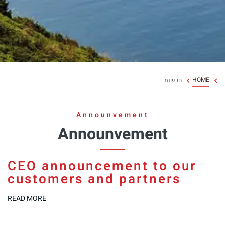
Chinese
HOME
חדשות
Announvement
Announvement
CEO announcement to our
customers and partners
READ MORE