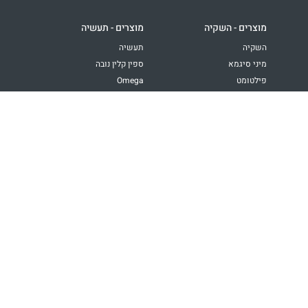
מוצרים - השקיה
מוצרים - תעשיה
השקיה
תעשיה
מיני סיגמא
ספין קלין נובה
פילטומט
Omega
"2 ספין קלין
SAF-X
ספין קלין אפולו זוויתי
EBS
משאבות דשן
Super Galaxy
DVF
טכנולוגיות
יישומים
רשת
השקיה בחקלאות
דיסקיות
השקיה בגינון
חוטים
מי קירור
מדיה
מי תהליך
מים מושבים / ממוחזרים
הירשם לעדכונים שוטפים מעמיעד