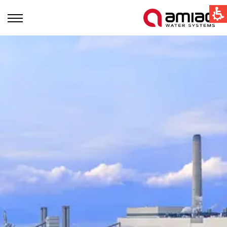
קישורים מהירים
תחום ההשקיה
תחום התעשיה
טכנולוגיות הסינון בעמיעד
Global
English
United States
English
Australia
English
Spain & LATAM