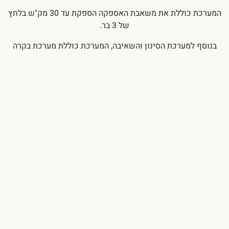
המערכת כוללת את משאבת האספקה הספקת עד 30 מק"ש בלחץ
של 3 בר.
בנוסף למערכת הסינון והשאיבה, המערכת כוללת מערכת בקרה
ושליטה המאפשרת עבודה בטווח ספיקות רחב ביותר.
תוצאות
המתקן החל בעבודה רציפה ביולי 2011.
מאז הוא מאפשר שחרור לסביבה של שפכים מטופלים באיכות
הנדרשת על ידי הרשויות המקומיות.