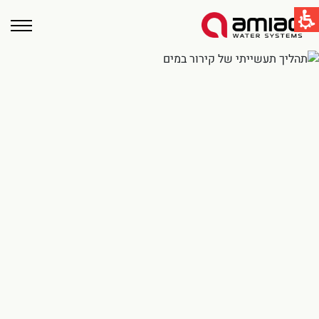
קישורים מהירים
תחום ההשקיה
תחום התעשיה
טכנולוגיות הסינון בעמיעד
Global
English
United States
English
Australia
English
Spain & LATAM