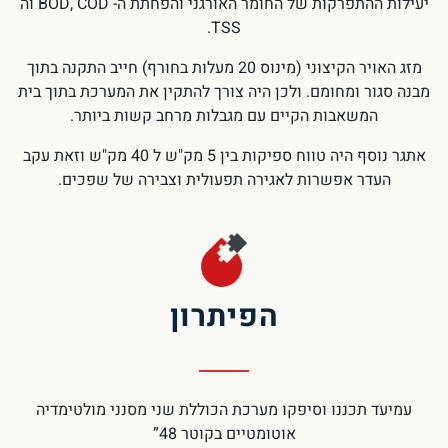
יעילות ההתפרקות של החומר האורגני והפחתת ה- BOD, COD וה
TSS.
מזג האויר הקיצוני (מינוס 20 מעלות בחורף) חייב התקנה בתוך
מבנה סגור ומחומם. ולכן היה צורך להתקין את המערכת בתוך בית
המשאבות הקיים עם מגבלות מרחב קשות ביותר.
אתגר נוסף היה טווח ספיקות בין 5 מק"ש ל 40 מק"ש וזאת עקב
העדר אפשרות לאגירה תפעולית וצבירה של שפכים.
הפיתרון
עמיעד תכננו וסיפקו מערכת הכוללת שני מסנני מולטימדיה
אוטומטיים בקוטר 48”