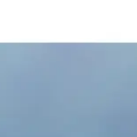
French
China
Chinese
N