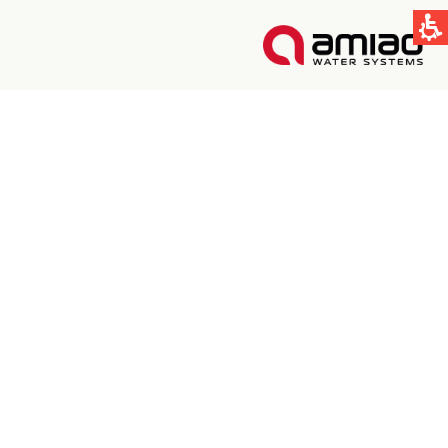
קישורים מהירים
תחום ההשקיה
תחום התעשיה
טכנולוגיות הסינון בעמיעד
Global
English
Spain & LATAM