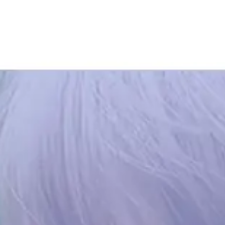
Spanish
Germany
German
lish