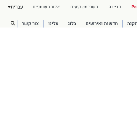
עברית
Pa
קריירה
קשרי משקיעים
איזור השותפים
תקנה
חדשות ואירועים
בלוג
עלינו
צור קשר
Australia
English
France