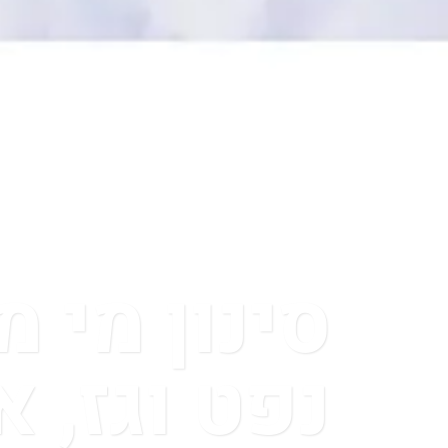
סינון מי 
נפט וגז, 